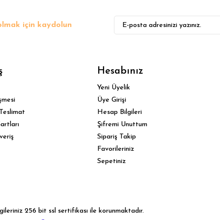
lmak için kaydolun
Gönder
ş
Hesabınız
Yeni Üyelik
şmesi
Üye Girişi
Teslimat
Hesap Bilgileri
artları
Şifremi Unuttum
veriş
Sipariş Takip
Favorileriniz
Sepetiniz
leriniz 256 bit ssl sertifikası ile korunmaktadır.