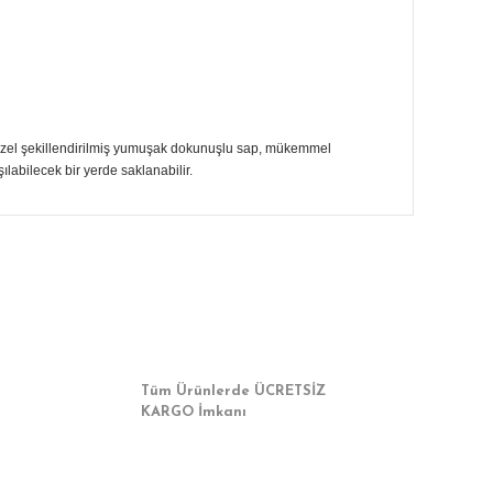
ir. Özel şekillendirilmiş yumuşak dokunuşlu sap, mükemmel
ılabilecek bir yerde saklanabilir.
a iletebilirsiniz.
Tüm Ürünlerde ÜCRETSİZ
KARGO İmkanı