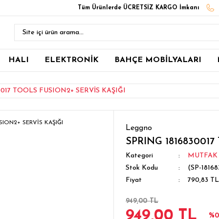
Tüm Ürünlerde ÜCRETSİZ KARGO İmkanı
HALI
ELEKTRONİK
BAHÇE MOBİLYALARI
0017 TOOLS FUSION2+ SERVİS KAŞIĞI
Leggno
SPRING 1816830017
Kategori
MUTFAK
Stok Kodu
(SP-18168
Fiyat
790,83 T
949,00 TL
949,00 TL
%