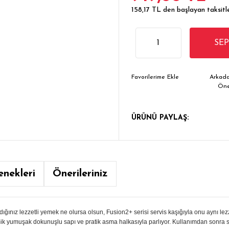
158,17 TL den başlayan taksitle
SE
Arkada
Ön
ÜRÜNÜ PAYLAŞ:
enekleri
Önerileriniz
dığınız lezzetli yemek ne olursa olsun, Fusion2+ serisi servis kaşığıyla onu aynı lezz
omik yumuşak dokunuşlu sapı ve pratik asma halkasıyla parlıyor. Kullanımdan sonra s