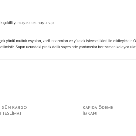
mik şekilli yumuşak dokunuşlu sap
k yönlü mutfak eşyaları, zarif tasarımları ve yüksek işlevsellikleri ile etkileyicid
etilmiştir. Sapın ucundaki pratik delik sayesinde yardımcılar her zaman kolayca ulaş
r konularda yetersiz gördüğünüz noktaları öneri formunu kullanarak tarafımız
Bu ürüne ilk yorumu siz yapın!
Yorum Yaz
I GÜN KARGO
KAPIDA ÖDEME
I TESLİMAT
İMKANI