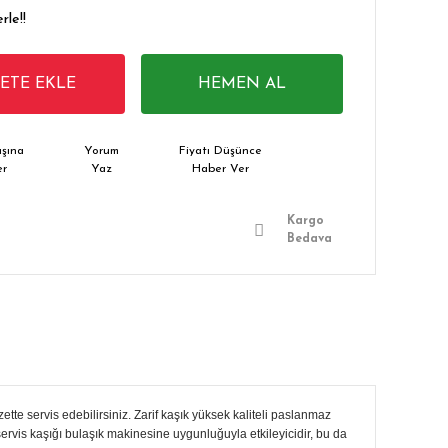
rle!!
PETE EKLE
HEMEN AL
şına
Yorum
Fiyatı Düşünce
er
Yaz
Haber Ver
Kargo
Bedava
ette servis edebilirsiniz. Zarif kaşık yüksek kaliteli paslanmaz
ervis kaşığı bulaşık makinesine uygunluğuyla etkileyicidir, bu da