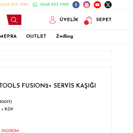
0546 855 7989
0546 855 7989
ÜYELİK
SEPET
MEPRA
OUTLET
Zwilling
 TOOLS FUSION2+ SERVİS KAŞIĞI
30017)
L + KDV
0
İNDİRİM