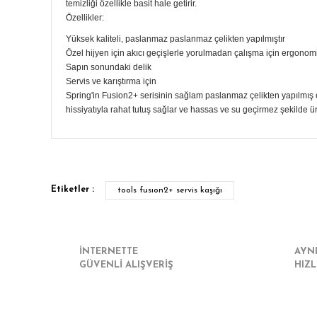
temizliği özellikle basit hale getirir.
Özellikler:
Yüksek kaliteli, paslanmaz paslanmaz çelikten yapılmıştır
Özel hijyen için akıcı geçişlerle yorulmadan çalışma için ergono
Sapın sonundaki delik
Servis ve karıştırma için
Spring'in Fusion2+ serisinin sağlam paslanmaz çelikten yapılmış ço
hissiyatıyla rahat tutuş sağlar ve hassas ve su geçirmez şekilde ür
Bu ürünün fiyat bilgisi, resim, ürün açıklamalarında ve diğe
Görüş ve önerileriniz için teşekkür ederiz.
Etiketler :
tools fusıon2+ servis kaşığı
Ürün resmi kalitesiz, bozuk veya görüntülenemiyor.
Ürün açıklamasında eksik bilgiler bulunuyor.
Ürün bilgilerinde hatalar bulunuyor.
İNTERNETTE
AYN
GÜVENLİ ALIŞVERİŞ
HIZL
Ürün fiyatı diğer sitelerden daha pahalı.
Bu ürüne benzer farklı alternatifler olmalı.