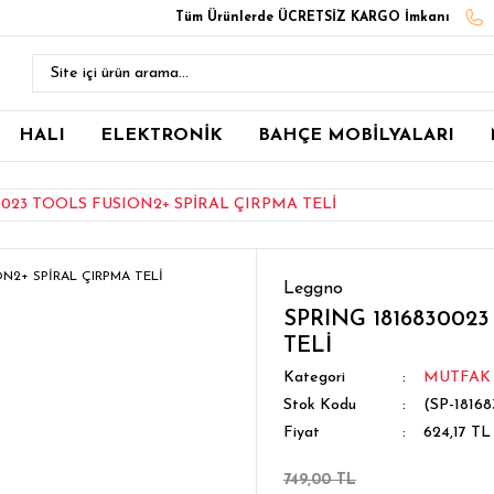
Tüm Ürünlerde ÜCRETSİZ KARGO İmkanı
HALI
ELEKTRONİK
BAHÇE MOBİLYALARI
0023 TOOLS FUSION2+ SPİRAL ÇIRPMA TELİ
Leggno
SPRING 181683002
TELİ
Kategori
MUTFAK
Stok Kodu
(SP-1816
Fiyat
624,17 TL
749,00 TL