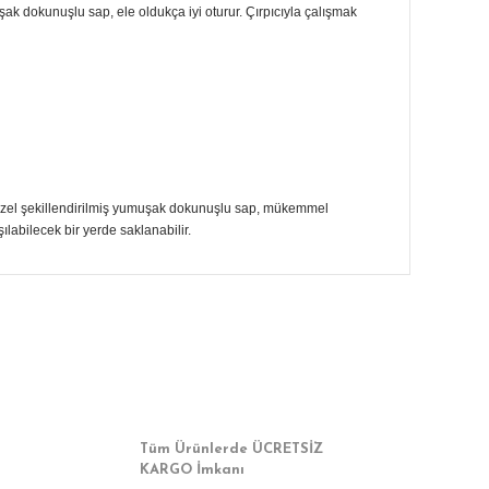
şak dokunuşlu sap, ele oldukça iyi oturur. Çırpıcıyla çalışmak
ir. Özel şekillendirilmiş yumuşak dokunuşlu sap, mükemmel
ılabilecek bir yerde saklanabilir.
a iletebilirsiniz.
Tüm Ürünlerde ÜCRETSİZ
KARGO İmkanı