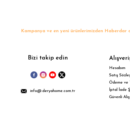
Bu ürüne benzer farklı alternatifler olmalı.
Kampanya ve en yeni ürünlerimizden Haberdar o
Bizi takip edin
Alışveri
Hesabım
Satış Sözle
Ödeme ve 
İptal İade Ş
info@.deryahome.com.tr
Güvenli Alış