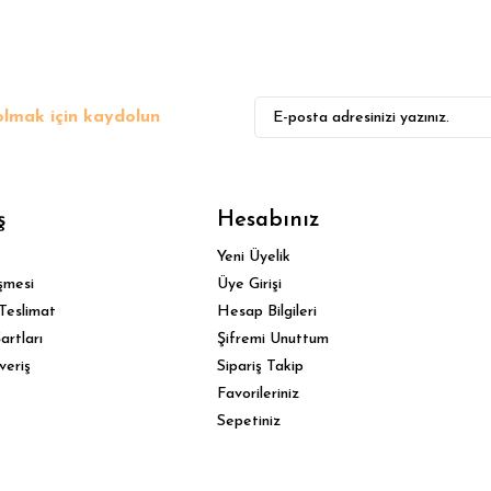
lmak için kaydolun
Gönder
ş
Hesabınız
Yeni Üyelik
şmesi
Üye Girişi
Teslimat
Hesap Bilgileri
artları
Şifremi Unuttum
veriş
Sipariş Takip
Favorileriniz
Sepetiniz