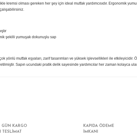
ellikle kremsi olması gereken her şey için ideal mutfak yardımcısıdır. Ergonomik yumu
lışabilirsiniz.
ştır
omik şekilli yumuşak dokunuşlu sap
k yönlü mutfak eşyaları, zarif tasarımları ve yüksek işlevsellikleri ile etkileyicid
etilmiştir. Sapın ucundaki pratik delik sayesinde yardımcılar her zaman kolayca ulaş
r konularda yetersiz gördüğünüz noktaları öneri formunu kullanarak tarafımız
Bu ürüne ilk yorumu siz yapın!
Yorum Yaz
I GÜN KARGO
KAPIDA ÖDEME
I TESLİMAT
İMKANI