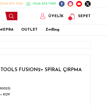
0546 855 7989
0546 855 7989
ÜYELİK
SEPET
MEPRA
OUTLET
Zwilling
3 TOOLS FUSION2+ SPİRAL ÇIRPMA
830023)
 + KDV