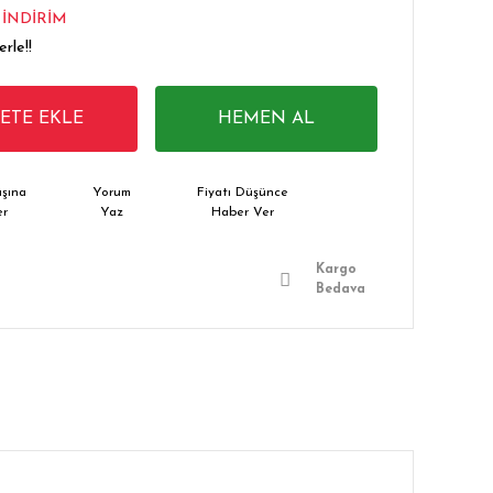
0
İNDİRİM
rle!!
PETE EKLE
HEMEN AL
şına
Yorum
Fiyatı Düşünce
er
Yaz
Haber Ver
Kargo
Bedava