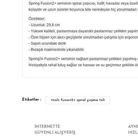
Spring Fusion2+ serisinin spiral çırpıcısı, hafif, havadar veya öz
kolaydır ve uzun süreler boyunca bile neredeyse hiç yorulmadan ça
Özellikler:
- Uzunluk: 29,8 cm
- Yüksek kaliteli, paslanmaya dayanıklı paslanmaz çelikten yapılmı
- Özel hijyen için akıcı geçişlerle yorulmadan çalışma için ergon
- Sapın ucundaki delik
- Bulaşık makinesinde yıkanabilir.
Spring'in Fusion2+ serisinin sağlam paslanmaz çelikten yapılmış ço
hissiyatıyla rahat tutuş sağlar ve hassas ve su geçirmez şekilde ür
Bu ürünün fiyat bilgisi, resim, ürün açıklamalarında ve diğe
Görüş ve önerileriniz için teşekkür ederiz.
Etiketler :
tools fusıon2+ spiral çırpma teli
Ürün resmi kalitesiz, bozuk veya görüntülenemiyor.
Ürün açıklamasında eksik bilgiler bulunuyor.
Ürün bilgilerinde hatalar bulunuyor.
İNTERNETTE
AYN
GÜVENLİ ALIŞVERİŞ
HIZL
Ürün fiyatı diğer sitelerden daha pahalı.