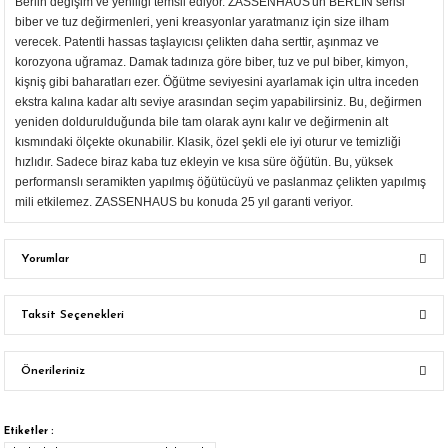
Berlin değişim ve yeniliği temsil ediyor. ZASSENHAUS'un BERLIN serisi
biber ve tuz değirmenleri, yeni kreasyonlar yaratmanız için size ilham
verecek. Patentli hassas taşlayıcısı çelikten daha serttir, aşınmaz ve
korozyona uğramaz. Damak tadınıza göre biber, tuz ve pul biber, kimyon,
kişniş gibi baharatları ezer. Öğütme seviyesini ayarlamak için ultra inceden
ekstra kalına kadar altı seviye arasından seçim yapabilirsiniz. Bu, değirmen
yeniden doldurulduğunda bile tam olarak aynı kalır ve değirmenin alt
kısmındaki ölçekte okunabilir. Klasik, özel şekli ele iyi oturur ve temizliği
hızlıdır. Sadece biraz kaba tuz ekleyin ve kısa süre öğütün. Bu, yüksek
performanslı seramikten yapılmış öğütücüyü ve paslanmaz çelikten yapılmış
mili etkilemez. ZASSENHAUS bu konuda 25 yıl garanti veriyor.
Yorumlar
Taksit Seçenekleri
Bu ürüne ilk yorumu siz yapın!
Önerileriniz
Yorum Yaz
Bu ürünün fiyat bilgisi, resim, ürün açıklamalarında ve diğer konularda
yetersiz gördüğünüz noktaları öneri formunu kullanarak tarafımıza
Etiketler :