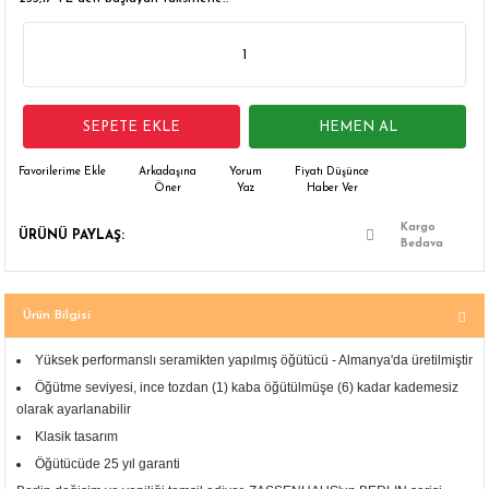
 Çamaşır Asacakları
Fırın
leri
Mikrodalga Fırın
SEPETE EKLE
HEMEN AL
ımları
Ocak
Arkadaşına
Yorum
Fiyatı Düşünce
rı
Puro Dolapları
Öner
Yaz
Haber Ver
Kargo
ÜRÜNÜ PAYLAŞ:
ı
Şarap Dolapları
Bedava
nlık
Su Sebili
Ürün Bilgisi
leri
Yüksek performanslı seramikten yapılmış öğütücü - Almanya'da üretilmiştir
Öğütme seviyesi, ince tozdan (1) kaba öğütülmüşe (6) kadar kademesiz
olarak ayarlanabilir
Klasik tasarım
Öğütücüde 25 yıl garanti