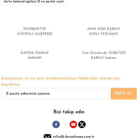
iletebilirsiniz.
berlın baharat öğütücü 12 cm parlak siyah
Görüş ve önerileriniz için teşekkür ederiz.
Ürün resmi kalitesiz, bozuk veya görüntülenemiyor.
İNTERNETTE
AYNI GÜN KARGO
Ürün açıklamasında eksik bilgiler bulunuyor.
GÜVENLİ ALIŞVERİŞ
HIZLI TESLİMAT
Ürün bilgilerinde hatalar bulunuyor.
Ürün fiyatı diğer sitelerden daha pahalı.
KAPIDA ÖDEME
Tüm Ürünlerde ÜCRETSİZ
Bu ürüne benzer farklı alternatifler olmalı.
İMKANI
KARGO İmkanı
Kampanya ve en yeni ürünlerimizden Haberdar olmak için
kaydolun
KAYIT OL
Gönder
Bizi takip edin
info@.deryahome.com.tr