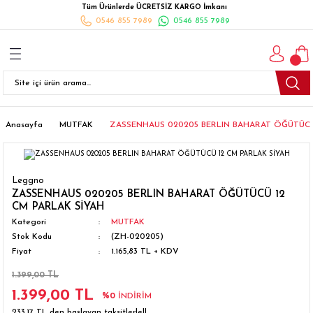
Tüm Ürünlerde ÜCRETSİZ KARGO İmkanı
Geri Dön
Geri Dön
Geri Dön
Geri Dön
Geri Dön
Geri Dön
Geri Dön
0546 855 7989
0546 855 7989
I
İ
K
İLYALARI
Beyaz Eşya
esim Takımları
 Takımları
nlı Halı
ler
Ankastre
eler
 Takımları
Takımları
ısı
Takımı
Ankastre Setler
Anasayfa
MUTFAK
ZASSENHAUS 020205 BERLIN BAHARAT ÖĞÜTÜCÜ
cagı
m Takımı
ımları
Setleri
Bulaşık Makinesi
Leggno
ünleri
Takimi
ak Takımları
Buzdolabı
ZASSENHAUS 020205 BERLIN BAHARAT ÖĞÜTÜCÜ 12
CM PARLAK SİYAH
Kategori
MUTFAK
esim Takımları
Çamaşır Kurutma Makinesi
Stok Kodu
(ZH-020205)
Fiyat
1.165,83 TL + KDV
Takımları
kımı
Çamaşır Makinesi
1.399,00 TL
1.399,00 TL
rı
Derin Dondurucular
%0
İNDİRİM
233,17 TL den başlayan taksitlerle!!