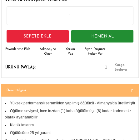
 Çamaşır Asacakları
Fırın
leri
Mikrodalga Fırın
SEPETE EKLE
HEMEN AL
ımları
Ocak
Arkadaşına
Yorum
Fiyatı Düşünce
rı
Puro Dolapları
Öner
Yaz
Haber Ver
Kargo
ÜRÜNÜ PAYLAŞ:
ı
Şarap Dolapları
Bedava
nlık
Su Sebili
Ürün Bilgisi
leri
Yüksek performanslı seramikten yapılmış öğütücü - Almanya'da üretilmiştir
Öğütme seviyesi, ince tozdan (1) kaba öğütülmüşe (6) kadar kademesiz
olarak ayarlanabilir
Klasik tasarım
Öğütücüde 25 yıl garanti