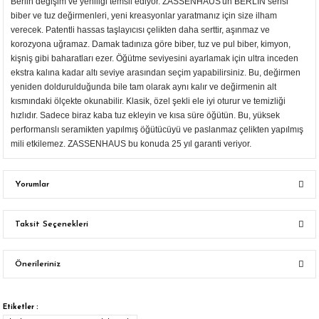
Berlin değişim ve yeniliği temsil ediyor. ZASSENHAUS'un BERLIN serisi
biber ve tuz değirmenleri, yeni kreasyonlar yaratmanız için size ilham
verecek. Patentli hassas taşlayıcısı çelikten daha serttir, aşınmaz ve
korozyona uğramaz. Damak tadınıza göre biber, tuz ve pul biber, kimyon,
kişniş gibi baharatları ezer. Öğütme seviyesini ayarlamak için ultra inceden
ekstra kalına kadar altı seviye arasından seçim yapabilirsiniz. Bu, değirmen
yeniden doldurulduğunda bile tam olarak aynı kalır ve değirmenin alt
kısmındaki ölçekte okunabilir. Klasik, özel şekli ele iyi oturur ve temizliği
hızlıdır. Sadece biraz kaba tuz ekleyin ve kısa süre öğütün. Bu, yüksek
performanslı seramikten yapılmış öğütücüyü ve paslanmaz çelikten yapılmış
mili etkilemez. ZASSENHAUS bu konuda 25 yıl garanti veriyor.
Yorumlar
Taksit Seçenekleri
Bu ürüne ilk yorumu siz yapın!
Önerileriniz
Yorum Yaz
Bu ürünün fiyat bilgisi, resim, ürün açıklamalarında ve diğer konularda
yetersiz gördüğünüz noktaları öneri formunu kullanarak tarafımıza
Etiketler :