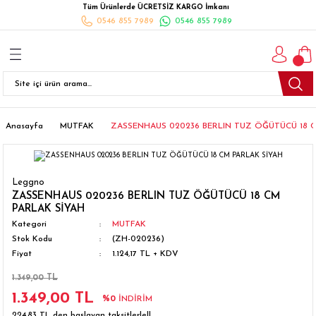
Tüm Ürünlerde ÜCRETSİZ KARGO İmkanı
Geri Dön
Geri Dön
Geri Dön
Geri Dön
Geri Dön
Geri Dön
Geri Dön
0546 855 7989
0546 855 7989
I
İ
K
İLYALARI
Beyaz Eşya
esim Takımları
 Takımları
nlı Halı
ler
Ankastre
eler
 Takımları
Takımları
ısı
Takımı
Ankastre Setler
Anasayfa
MUTFAK
ZASSENHAUS 020236 BERLIN TUZ ÖĞÜTÜCÜ 18 C
cagı
m Takımı
ımları
Setleri
Bulaşık Makinesi
Leggno
ünleri
Takimi
ak Takımları
Buzdolabı
ZASSENHAUS 020236 BERLIN TUZ ÖĞÜTÜCÜ 18 CM
PARLAK SİYAH
Kategori
MUTFAK
esim Takımları
Çamaşır Kurutma Makinesi
Stok Kodu
(ZH-020236)
Fiyat
1.124,17 TL + KDV
Takımları
kımı
Çamaşır Makinesi
1.349,00 TL
1.349,00 TL
rı
Derin Dondurucular
%0
İNDİRİM
224,83 TL den başlayan taksitlerle!!