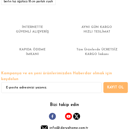
iletebilirsiniz.
berlın tuz öğütücü 18 cm parlak siyah
Görüş ve önerileriniz için teşekkür ederiz.
Ürün resmi kalitesiz, bozuk veya görüntülenemiyor.
İNTERNETTE
AYNI GÜN KARGO
Ürün açıklamasında eksik bilgiler bulunuyor.
GÜVENLİ ALIŞVERİŞ
HIZLI TESLİMAT
Ürün bilgilerinde hatalar bulunuyor.
Ürün fiyatı diğer sitelerden daha pahalı.
KAPIDA ÖDEME
Tüm Ürünlerde ÜCRETSİZ
Bu ürüne benzer farklı alternatifler olmalı.
İMKANI
KARGO İmkanı
Kampanya ve en yeni ürünlerimizden Haberdar olmak için
kaydolun
KAYIT OL
Gönder
Bizi takip edin
info@.deryahome.com.tr