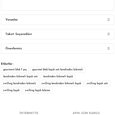
Yorumlar
Taksit Seçenekleri
Bu ürüne ilk yorumu siz yapın!
Önerileriniz
Yorum Yaz
Bu ürünün fiyat bilgisi, resim, ürün açıklamalarında ve diğer konularda
yetersiz gördüğünüz noktaları öneri formunu kullanarak tarafımıza
Etiketler :
iletebilirsiniz.
gourment blok 7 prç
gourmet blok bıçak seti kendinden bilemeli
Görüş ve önerileriniz için teşekkür ederiz.
kendinden bilemeli bıçak seti
kendinden bilemeli bıçak
zwilling kendinden bilemeli
zwilling kendinden bilemeli bıçak
zwilling bıçak seti
Ürün resmi kalitesiz, bozuk veya görüntülenemiyor.
zwilling bıçak
zwilling bıçak bileme
Ürün açıklamasında eksik bilgiler bulunuyor.
Ürün bilgilerinde hatalar bulunuyor.
Ürün fiyatı diğer sitelerden daha pahalı.
İNTERNETTE
AYNI GÜN KARGO