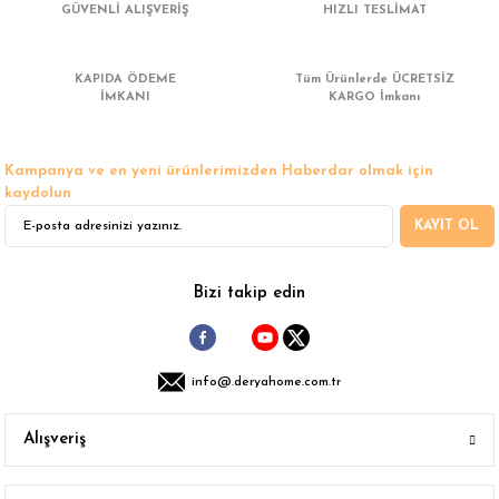
Bu ürüne benzer farklı alternatifler olmalı.
GÜVENLİ ALIŞVERİŞ
HIZLI TESLİMAT
KAPIDA ÖDEME
Tüm Ürünlerde ÜCRETSİZ
İMKANI
KARGO İmkanı
Gönder
Kampanya ve en yeni ürünlerimizden Haberdar olmak için
kaydolun
KAYIT OL
Bizi takip edin
info@.deryahome.com.tr
Alışveriş