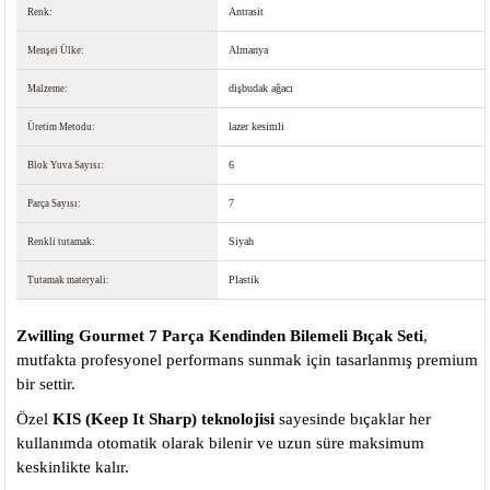
Antrasit
Renk:
Almanya
Menşei Ülke:
dişbudak ağacı
Malzeme:
lazer kesimli
Üretim Metodu:
6
Blok Yuva Sayısı:
7
Parça Sayısı:
Siyah
Renkli tutamak:
Plastik
Tutamak materyali:
Zwilling Gourmet 7 Parça Kendinden Bilemeli Bıçak Seti
,
mutfakta profesyonel performans sunmak için tasarlanmış premium
bir settir.
Özel
KIS (Keep It Sharp) teknolojisi
sayesinde bıçaklar her
kullanımda otomatik olarak bilenir ve uzun süre maksimum
keskinlikte kalır.