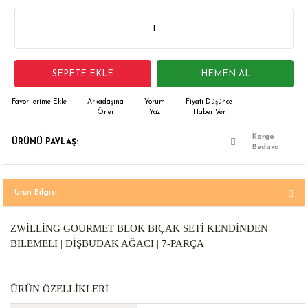
 Çamaşır Asacakları
Fırın
leri
Mikrodalga Fırın
SEPETE EKLE
HEMEN AL
ımları
Ocak
Arkadaşına
Yorum
Fiyatı Düşünce
Öner
Yaz
Haber Ver
rı
Puro Dolapları
Kargo
ÜRÜNÜ PAYLAŞ:
Bedava
ı
Şarap Dolapları
nlık
Su Sebili
Ürün Bilgisi
leri
ZWILLING GOURMET BLOK BIÇAK SETI KENDINDEN
BILEMELI | DIŞBUDAK AĞACI | 7-PARÇA
ÜRÜN ÖZELLIKLERI