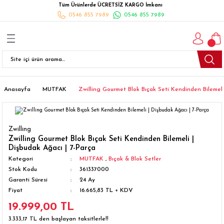
Tüm Ürünlerde ÜCRETSİZ KARGO İmkanı
Geri Dön
Geri Dön
Geri Dön
Geri Dön
Geri Dön
Geri Dön
Geri Dön
0546 855 7989
0546 855 7989
I
İ
K
İLYALARI
Beyaz Eşya
esim Takımları
 Takımları
nlı Halı
ler
Ankastre
eler
 Takımları
Takımları
ısı
Takımı
Ankastre Setler
Anasayfa
MUTFAK
Zwilling Gourmet Blok Bıçak Seti Kendinden Bilemeli
cagı
m Takımı
ımları
Setleri
Bulaşık Makinesi
Zwilling
ünleri
Takimi
ak Takımları
Buzdolabı
Zwilling Gourmet Blok Bıçak Seti Kendinden Bilemeli |
Dişbudak Ağacı | 7-Parça
Kategori
MUTFAK
,
Bıçak & Blok Setler
esim Takımları
Çamaşır Kurutma Makinesi
Stok Kodu
361337000
Garanti Süresi
24 Ay
Takımları
kımı
Çamaşır Makinesi
Fiyat
16.665,83 TL + KDV
19.999,00 TL
rı
Derin Dondurucular
3.333,17 TL den başlayan taksitlerle!!