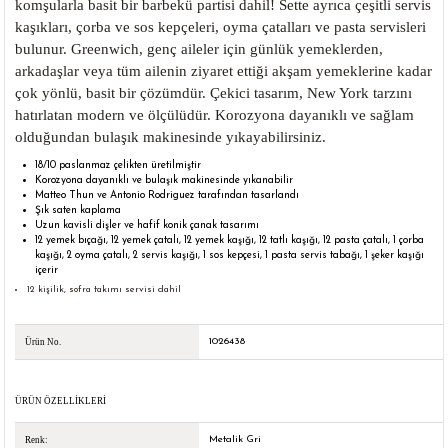
komşularla basit bir barbekü partisi dahil! Sette ayrıca çeşitli servis
kaşıkları, çorba ve sos kepçeleri, oyma çatalları ve pasta servisleri
bulunur. Greenwich, genç aileler için günlük yemeklerden,
arkadaşlar veya tüm ailenin ziyaret ettiği akşam yemeklerine kadar
çok yönlü, basit bir çözümdür. Çekici tasarım, New York tarzını
hatırlatan modern ve ölçülüdür. Korozyona dayanıklı ve sağlam
olduğundan bulaşık makinesinde yıkayabilirsiniz.
18/10 paslanmaz çelikten üretilmiştir
Korozyona dayanıklı ve bulaşık makinesinde yıkanabilir
Matteo Thun ve Antonio Rodriguez tarafından tasarlandı
Şık saten kaplama
Uzun kavisli dişler ve hafif konik çanak tasarımı
12 yemek bıçağı, 12 yemek çatalı, 12 yemek kaşığı, 12 tatlı kaşığı, 12 pasta çatalı, 1 çorba
kaşığı, 2 oyma çatalı, 2 servis kaşığı, 1 sos kepçesi, 1 pasta servis tabağı, 1 şeker kaşığı
içerir
12 kişilik, sofra takımı servisi dahil
1026438
Ürün No.
ÜRÜN ÖZELLIKLERI
Metalik Gri
Renk: