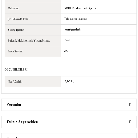
18/10 Paslanmaz Çelik
Malzeme:
Tek parça gövde
ÇKB Gövde Türü:
mat/parlak
Yüzey İşleme:
Evet
Bulaşık Makinesinde Yıkanabilme:
68
Parça Sayısı:
ÖLÇÜ BILGILERI
3,70 kg
Net Ağırlık:
Yorumlar
Taksit Seçenekleri
Bu ürüne ilk yorumu siz yapın!