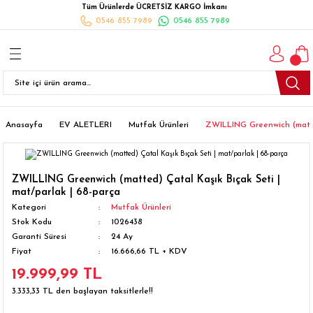
Tüm Ürünlerde ÜCRETSİZ KARGO İmkanı
Geri Dön
Geri Dön
Geri Dön
Geri Dön
Geri Dön
Geri Dön
Geri Dön
0546 855 7989
0546 855 7989
I
İ
K
İLYALARI
Beyaz Eşya
esim Takımları
 Takımları
nlı Halı
ler
Ankastre
eler
 Takımları
Takımları
ısı
Takımı
Ankastre Setler
Anasayfa
EV ALETLERI
Mutfak Ürünleri
ZWILLING Greenwich (matted
cagı
m Takımı
ımları
Setleri
Bulaşık Makinesi
ZWILLING Greenwich (matted) Çatal Kaşık Bıçak Seti |
mat/parlak | 68-parça
ünleri
Takimi
ak Takımları
Buzdolabı
Kategori
Mutfak Ürünleri
Stok Kodu
1026438
esim Takımları
Çamaşır Kurutma Makinesi
Garanti Süresi
24 Ay
Fiyat
16.666,66 TL + KDV
Takımları
kımı
Çamaşır Makinesi
19.999,99 TL
3.333,33 TL den başlayan taksitlerle!!
rı
Derin Dondurucular