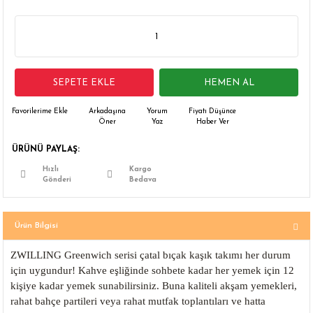
 Çamaşır Asacakları
Fırın
leri
Mikrodalga Fırın
SEPETE EKLE
HEMEN AL
ımları
Ocak
Arkadaşına
Yorum
Fiyatı Düşünce
rı
Puro Dolapları
Öner
Yaz
Haber Ver
ÜRÜNÜ PAYLAŞ:
ı
Şarap Dolapları
Hızlı
Kargo
Gönderi
Bedava
nlık
Su Sebili
leri
Ürün Bilgisi
ZWILLING Greenwich serisi çatal bıçak kaşık takımı her durum
için uygundur! Kahve eşliğinde sohbete kadar her yemek için 12
kişiye kadar yemek sunabilirsiniz. Buna kaliteli akşam yemekleri,
rahat bahçe partileri veya rahat mutfak toplantıları ve hatta