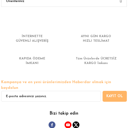
Önerileriniz
Yorum Yaz
Bu ürünün fiyat bilgisi, resim, ürün açıklamalarında ve diğer konularda
yetersiz gördüğünüz noktaları öneri formunu kullanarak tarafımıza
iletebilirsiniz.
Görüş ve önerileriniz için teşekkür ederiz.
İNTERNETTE
AYNI GÜN KARGO
GÜVENLİ ALIŞVERİŞ
HIZLI TESLİMAT
Ürün resmi kalitesiz, bozuk veya görüntülenemiyor.
Ürün açıklamasında eksik bilgiler bulunuyor.
KAPIDA ÖDEME
Tüm Ürünlerde ÜCRETSİZ
Ürün bilgilerinde hatalar bulunuyor.
İMKANI
KARGO İmkanı
Ürün fiyatı diğer sitelerden daha pahalı.
Bu ürüne benzer farklı alternatifler olmalı.
Kampanya ve en yeni ürünlerimizden Haberdar olmak için
kaydolun
KAYIT OL
Gönder
Bizi takip edin