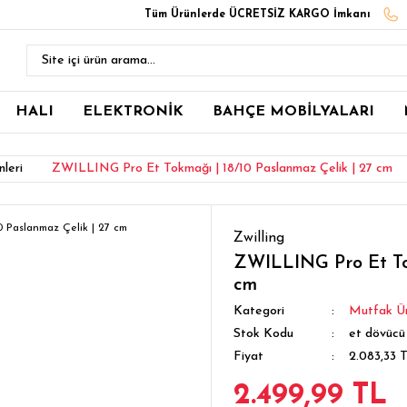
Tüm Ürünlerde ÜCRETSİZ KARGO İmkanı
HALI
ELEKTRONİK
BAHÇE MOBİLYALARI
leri
ZWILLING Pro Et Tokmağı | 18/10 Paslanmaz Çelik | 27 cm
Zwilling
ZWILLING Pro Et Tok
cm
Kategori
Mutfak Ür
Stok Kodu
et dövücü
Fiyat
2.083,33 
2.499,99 TL