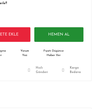
rle!!
PETE EKLE
HEMEN AL
şına
Yorum
Fiyatı Düşünce
er
Yaz
Haber Ver
Hızlı
Kargo
Gönderi
Bedava