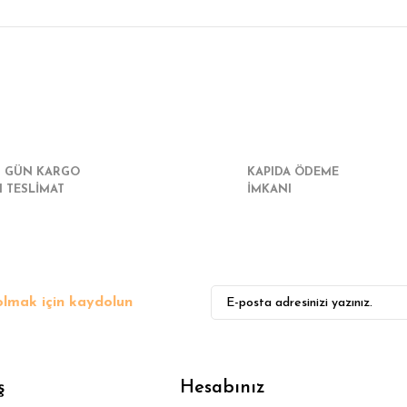
r konularda yetersiz gördüğünüz noktaları öneri formunu kullanarak tarafımız
Bu ürüne ilk yorumu siz yapın!
Yorum Yaz
I GÜN KARGO
KAPIDA ÖDEME
I TESLİMAT
İMKANI
lmak için kaydolun
Gönder
ş
Hesabınız