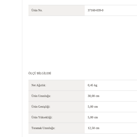
37160-039-0
Ürün No.
ÖLÇÜ BILGILERI
0,45 kg
Net Ağırlık:
30,00 cm
Ürün Uzunluğu:
5,00 cm
Ürün Genişliği:
5,00 cm
Ürün Yüksekliği:
12,50 cm
Tutamak Uzunluğu: