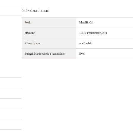
ÜRÜN ÖZELLIKLERI
Metalik Gri
Renk:
18/10 Paslanmaz Çelik
Malzeme:
mat/parlak
Yüzey İşleme:
Evet
Bulaşık Makinesinde Yıkanabilme: