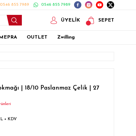
0546 855 7989
0546 855 7989
ÜYELİK
SEPET
MEPRA
OUTLET
Zwilling
mağı | 18/10 Paslanmaz Çelik | 27
ünleri
TL + KDV