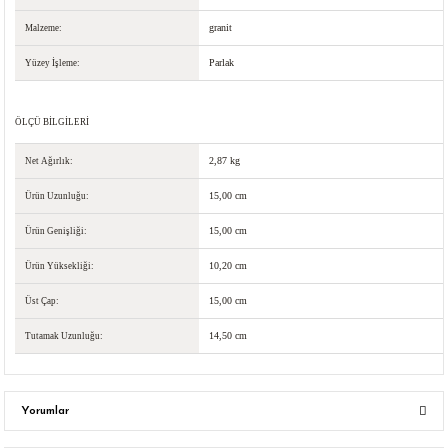
granit
Malzeme:
Parlak
Yüzey İşleme:
ÖLÇÜ BİLGİLERİ
2,87 kg
Net Ağırlık:
15,00 cm
Ürün Uzunluğu:
15,00 cm
Ürün Genişliği:
10,20 cm
Ürün Yüksekliği:
15,00 cm
Üst Çap:
14,50 cm
Tutamak Uzunluğu:
Yorumlar