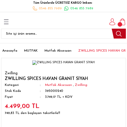
Tüm Ürünlerde ÜCRETSİZ KARGO İmkanı
Geri Dön
Geri Dön
Geri Dön
Geri Dön
Geri Dön
Geri Dön
Geri Dön
0546 855 7989
0546 855 7989
I
İ
K
İLYALARI
Beyaz Eşya
esim Takımları
 Takımları
nlı Halı
ler
Ankastre
eler
 Takımları
Takımları
ısı
Takımı
Ankastre Setler
Anasayfa
MUTFAK
Mutfak Aksesuarı
ZWILLING SPICES HAVAN GR
cagı
m Takımı
ımları
Setleri
Bulaşık Makinesi
Zwilling
ünleri
Takimi
ak Takımları
Buzdolabı
ZWILLING SPICES HAVAN GRANİT SİYAH
Kategori
Mutfak Aksesuarı
,
Zwilling
Stok Kodu
395000240
esim Takımları
Çamaşır Kurutma Makinesi
Fiyat
3.749,17 TL + KDV
4.499,00 TL
Takımları
kımı
Çamaşır Makinesi
749,83 TL den başlayan taksitlerle!!
rı
Derin Dondurucular