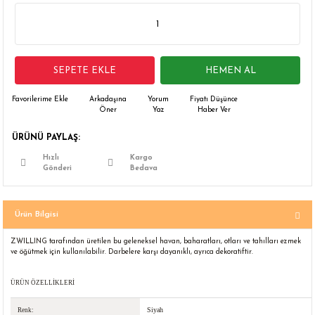
 Çamaşır Asacakları
Fırın
leri
Mikrodalga Fırın
SEPETE EKLE
HEMEN AL
ımları
Ocak
Arkadaşına
Yorum
Fiyatı Düşünce
Öner
Yaz
Haber Ver
rı
Puro Dolapları
ÜRÜNÜ PAYLAŞ:
ı
Şarap Dolapları
Hızlı
Kargo
Gönderi
Bedava
nlık
Su Sebili
Ürün Bilgisi
leri
ZWILLING tarafından üretilen bu geleneksel havan, baharatları, otları ve tahılları ezmek
ve öğütmek için kullanılabilir. Darbelere karşı dayanıklı, ayrıca dekoratiftir.
ÜRÜN ÖZELLİKLERİ
Siyah
Renk: