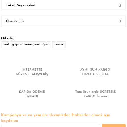
Taksit Seçenekleri
Bu ürüne ilk yorumu siz yapın!
Önerileriniz
Yorum Yaz
Bu ürünün fiyat bilgisi, resim, ürün açıklamalarında ve diğer konularda
yetersiz gördüğünüz noktaları öneri formunu kullanarak tarafımıza
Etiketler :
iletebilirsiniz.
zwıllıng spıces havan granit siyah
havan
Görüş ve önerileriniz için teşekkür ederiz.
Ürün resmi kalitesiz, bozuk veya görüntülenemiyor.
İNTERNETTE
AYNI GÜN KARGO
Ürün açıklamasında eksik bilgiler bulunuyor.
GÜVENLİ ALIŞVERİŞ
HIZLI TESLİMAT
Ürün bilgilerinde hatalar bulunuyor.
Ürün fiyatı diğer sitelerden daha pahalı.
KAPIDA ÖDEME
Tüm Ürünlerde ÜCRETSİZ
Bu ürüne benzer farklı alternatifler olmalı.
İMKANI
KARGO İmkanı
Kampanya ve en yeni ürünlerimizden Haberdar olmak için
kaydolun