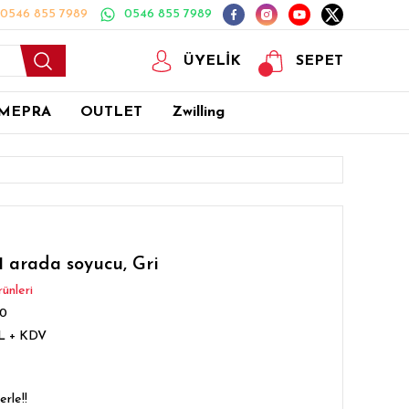
0546 855 7989
0546 855 7989
ÜYELİK
SEPET
MEPRA
OUTLET
Zwilling
 arada soyucu, Gri
ünleri
50
TL + KDV
rle!!