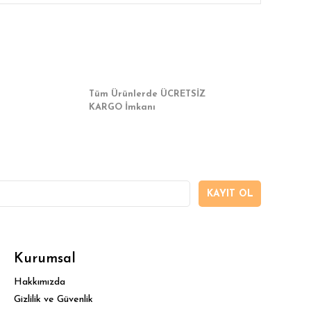
a iletebilirsiniz.
Tüm Ürünlerde ÜCRETSİZ
KARGO İmkanı
KAYIT OL
Kurumsal
Hakkımızda
Gizlilik ve Güvenlik