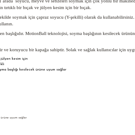
rada soyucu, meyve ve sebzeleri soymak için çok yönlü bir makinedir. Fa
 tırtıklı bir bıçak ve jülyen kesim için bir bıçak.
lde soymak için çapraz soyucu (Y-şekilli) olarak da kullanabilirsiniz. V
ullanın.
en başlığıdır. MotionBall teknolojisi, soyma başlığının kesilecek ürünün
r ve koruyucu bir kapağa sahiptir. Solak ve sağlak kullanıcılar için uy
 jülyen kesim için
kli
oyma başlığı kesilecek ürüne uyum sağlar
ek ürüne uyum sağlar