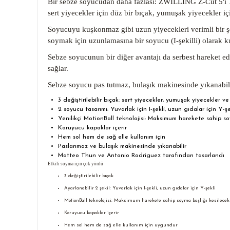
Bir sebze soyucudan daha fazlası: ZWILLING Z-Cut 5'i 1 a
sert yiyecekler için düz bir bıçak, yumuşak yiyecekler için
Soyucuyu kuşkonmaz gibi uzun yiyecekleri verimli bir şeki
soymak için uzunlamasına bir soyucu (I-şekilli) olarak k
Sebze soyucunun bir diğer avantajı da serbest hareket ed
sağlar.
Sebze soyucu pas tutmaz, bulaşık makinesinde yıkanabili
3 değiştirilebilir bıçak: sert yiyecekler, yumuşak yiyecekler ve
2 soyucu tasarımı: Yuvarlak için I-şekli, uzun gıdalar için Y-şe
Yenilikçi MotionBall teknolojisi: Maksimum harekete sahip s
Koruyucu kapaklar içerir
Hem sol hem de sağ elle kullanım için
Paslanmaz ve bulaşık makinesinde yıkanabilir
Matteo Thun ve Antonio Rodriguez tarafından tasarlandı
Etkili soyma için çok yönlü
3 değiştirilebilir bıçak
Ayarlanabilir 2 şekil: Yuvarlak için I-şekli, uzun gıdalar için Y-şekli
MotionBall teknolojisi: Maksimum harekete sahip soyma başlığı kesilec
Koruyucu kapaklar içerir
Hem sol hem de sağ elle kullanım için uygundur