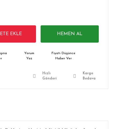
PETE EKLE
HEMEN AL
şına
Yorum
Fiyatı Düşünce
er
Yaz
Haber Ver
Hızlı
Kargo
Gönderi
Bedava