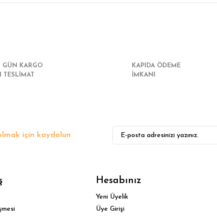
r konularda yetersiz gördüğünüz noktaları öneri formunu kullanarak tarafımız
Bu ürüne ilk yorumu siz yapın!
Yorum Yaz
I GÜN KARGO
KAPIDA ÖDEME
I TESLİMAT
İMKANI
lmak için kaydolun
Gönder
ş
Hesabınız
Yeni Üyelik
şmesi
Üye Girişi