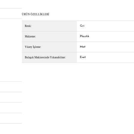
ÜRÜN ÖZELLIKLERI
Gri
Renk:
Plastik
Malzeme:
Mat
Yüzey İşleme:
Evet
Bulaşık Makinesinde Yıkanabilme: