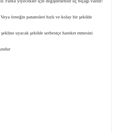
rklı yiyecekler için değiştirilebilir üç bıçağı vardır:
eya örneğin patatesleri hızlı ve kolay bir şekilde
 şekline uyacak şekilde serbestçe hareket etmesini
gundur