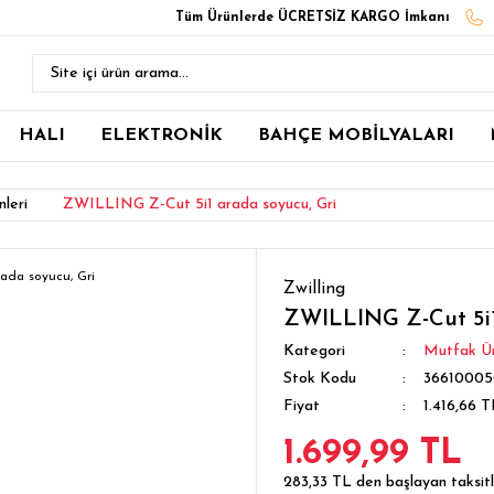
Tüm Ürünlerde ÜCRETSİZ KARGO İmkanı
HALI
ELEKTRONİK
BAHÇE MOBİLYALARI
leri
ZWILLING Z-Cut 5i1 arada soyucu, Gri
Zwilling
ZWILLING Z-Cut 5i1
Kategori
Mutfak Ür
Stok Kodu
3661000
Fiyat
1.416,66 
1.699,99 TL
283,33 TL den başlayan taksitle