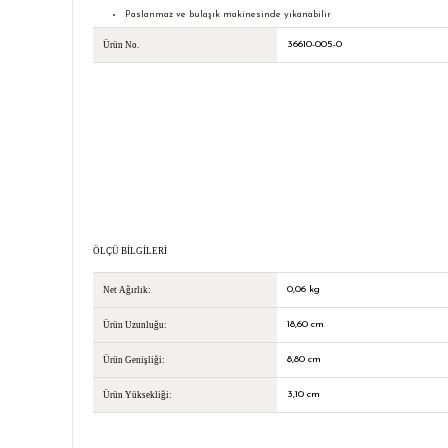
Paslanmaz ve bulaşık makinesinde yıkanabilir
36610-005-0
Ürün No.
ÖLÇÜ BILGILERI
0,06 kg
Net Ağırlık:
18,60 cm
Ürün Uzunluğu:
8,80 cm
Ürün Genişliği:
3,10 cm
Ürün Yüksekliği: