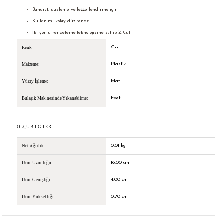
Baharat, süsleme ve lezzetlendirme için
Kullanımı kolay düz rende
İki yönlü rendeleme teknolojisine sahip Z-Cut
Gri
Renk:
Plastik
Malzeme:
Mat
Yüzey İşleme:
Evet
Bulaşık Makinesinde Yıkanabilme:
ÖLÇÜ BILGILERI
0,01 kg
Net Ağırlık:
16,00 cm
Ürün Uzunluğu:
4,00 cm
Ürün Genişliği:
0,70 cm
Ürün Yüksekliği: