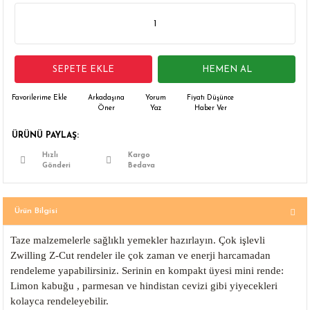
 Çamaşır Asacakları
Fırın
leri
Mikrodalga Fırın
SEPETE EKLE
HEMEN AL
ımları
Ocak
Arkadaşına
Yorum
Fiyatı Düşünce
Öner
Yaz
Haber Ver
rı
Puro Dolapları
ÜRÜNÜ PAYLAŞ:
ı
Şarap Dolapları
Hızlı
Kargo
Gönderi
Bedava
nlık
Su Sebili
Ürün Bilgisi
leri
Taze malzemelerle sağlıklı yemekler hazırlayın. Çok işlevli
Zwilling Z-Cut rendeler ile çok zaman ve enerji harcamadan
rendeleme yapabilirsiniz. Serinin en kompakt üyesi mini rende:
Limon kabuğu , parmesan ve hindistan cevizi gibi yiyecekleri
kolayca rendeleyebilir.