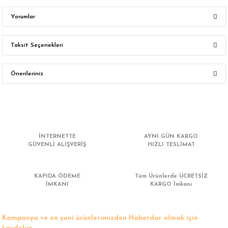
Yorumlar
Taksit Seçenekleri
Bu ürüne ilk yorumu siz yapın!
Önerileriniz
Yorum Yaz
Bu ürünün fiyat bilgisi, resim, ürün açıklamalarında ve diğer konularda
yetersiz gördüğünüz noktaları öneri formunu kullanarak tarafımıza
iletebilirsiniz.
Görüş ve önerileriniz için teşekkür ederiz.
İNTERNETTE
AYNI GÜN KARGO
GÜVENLİ ALIŞVERİŞ
HIZLI TESLİMAT
Ürün resmi kalitesiz, bozuk veya görüntülenemiyor.
Ürün açıklamasında eksik bilgiler bulunuyor.
KAPIDA ÖDEME
Tüm Ürünlerde ÜCRETSİZ
Ürün bilgilerinde hatalar bulunuyor.
İMKANI
KARGO İmkanı
Ürün fiyatı diğer sitelerden daha pahalı.
Bu ürüne benzer farklı alternatifler olmalı.
Kampanya ve en yeni ürünlerimizden Haberdar olmak için