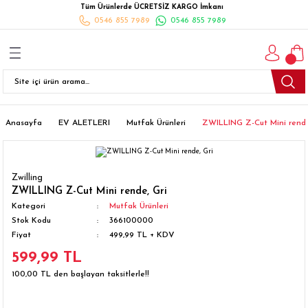
Tüm Ürünlerde ÜCRETSİZ KARGO İmkanı
Geri Dön
Geri Dön
Geri Dön
Geri Dön
Geri Dön
Geri Dön
Geri Dön
0546 855 7989
0546 855 7989
I
İ
K
İLYALARI
Beyaz Eşya
esim Takımları
 Takımları
nlı Halı
ler
Ankastre
eler
 Takımları
Takımları
ısı
Takımı
Ankastre Setler
Anasayfa
EV ALETLERI
Mutfak Ürünleri
ZWILLING Z-Cut Mini rende
cagı
m Takımı
ımları
Setleri
Bulaşık Makinesi
Zwilling
ünleri
Takimi
ak Takımları
Buzdolabı
ZWILLING Z-Cut Mini rende, Gri
Kategori
Mutfak Ürünleri
Stok Kodu
366100000
esim Takımları
Çamaşır Kurutma Makinesi
Fiyat
499,99 TL + KDV
599,99 TL
Takımları
kımı
Çamaşır Makinesi
100,00 TL den başlayan taksitlerle!!
rı
Derin Dondurucular