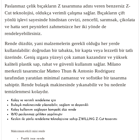
Paslanmaz çelik bıçakların Z tasarımına adını veren benzersiz Z-
Cut teknolojisi, oldukça verimli çalışma sağlar. Bıçakların çift
yönlü işlevi sayesinde hindistan cevizi, zencefil, sarımsak, çikolata
ve hatta sert peynirleri zahmetsizce her iki yönde de
rendeleyebilirsiniz.
Rende düzdür, yani malzemelerin gerekli olduğu her yerde
kullanılabilir: doğrudan bir tabakta, bir kapta veya lezzetli bir tatlı
üzerinde. Geniş ızgara yüzeyi çok zaman kazandırır ve yüksek
kaliteli plastik sap, rahat ve güvenli kullanım sağlar. Milano
merkezli tasarımcılar Matteo Thun & Antonio Rodriguez
tarafından yaratılan minimal zamansız ve sofistike bir tasarıma
sahiptir. Rende bulaşık makinesinde yıkanabilir ve bu nedenle
temizlenmesi kolaydır.
Kolay ve verimli rendeleme için
Bulaşık makinesinde yıkanabilir, sağlam ve dayanıklı
Kolay kullanım sağlayan kompakt, düz rende
18/10 paslanmaz çelikten yapılmıştır
Keskin iki yönlü rendeleme teknolojisine sahip ZWILLING Z-Cut tasarımı
Maksimum etkili mini rende
Pratik ince rende