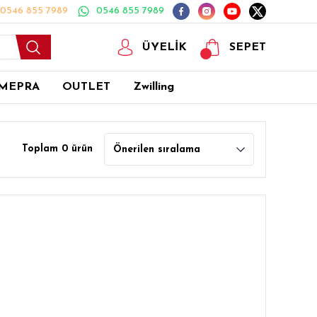
0546 855 7989
0546 855 7989
ÜYELİK
SEPET
MEPRA
OUTLET
Zwilling
Toplam 0 ürün