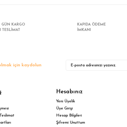
I GÜN KARGO
KAPIDA ÖDEME
I TESLİMAT
İMKANI
lmak için kaydolun
ş
Hesabınız
Yeni Üyelik
şmesi
Üye Girişi
Teslimat
Hesap Bilgileri
artları
Şifremi Unuttum