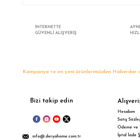
İNTERNETTE
AYN
GÜVENLİ ALIŞVERİŞ
HIZL
Kampanya ve en yeni ürünlerimizden Haberdar o
Bizi takip edin
Alışveri
Hesabım
Satış Sözle
Ödeme ve 
İptal İade Ş
info@.deryahome.com.tr