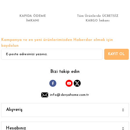
 Çamaşır Asacakları
Fırın
KAPIDA ÖDEME
Tüm Ürünlerde ÜCRETSİZ
leri
İMKANI
Mikrodalga Fırın
KARGO İmkanı
ımları
Ocak
Kampanya ve en yeni ürünlerimizden Haberdar olmak için
kaydolun
rı
Puro Dolapları
KAYIT OL
ı
Şarap Dolapları
Bizi takip edin
nlık
Su Sebili
leri
info@.deryahome.com.tr
Alışveriş
Hesabınız