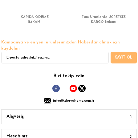
 Çamaşır Asacakları
Fırın
KAPIDA ÖDEME
Tüm Ürünlerde ÜCRETSİZ
leri
İMKANI
Mikrodalga Fırın
KARGO İmkanı
ımları
Ocak
Kampanya ve en yeni ürünlerimizden Haberdar olmak için
kaydolun
rı
Puro Dolapları
KAYIT OL
ı
Şarap Dolapları
Bizi takip edin
nlık
Su Sebili
leri
info@.deryahome.com.tr
Alışveriş
Hesabınız