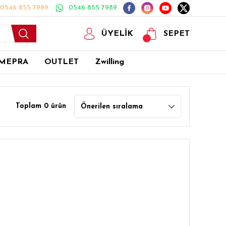
0546 855 7989
0546 855 7989
ÜYELİK
SEPET
MEPRA
OUTLET
Zwilling
Toplam 0 ürün