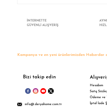
İNTERNETTE
AYN
GÜVENLİ ALIŞVERİŞ
HIZL
Kampanya ve en yeni ürünlerimizden Haberdar o
Bizi takip edin
Alışveri
Hesabım
Satış Sözle
Ödeme ve 
İptal İade Ş
info@.deryahome.com.tr