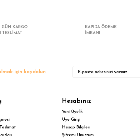
I GÜN KARGO
KAPIDA ÖDEME
I TESLİMAT
İMKANI
lmak için kaydolun
ş
Hesabınız
Yeni Üyelik
şmesi
Üye Girişi
Teslimat
Hesap Bilgileri
artları
Şifremi Unuttum