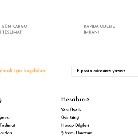
I GÜN KARGO
KAPIDA ÖDEME
I TESLİMAT
İMKANI
lmak için kaydolun
ş
Hesabınız
Yeni Üyelik
şmesi
Üye Girişi
Teslimat
Hesap Bilgileri
artları
Şifremi Unuttum