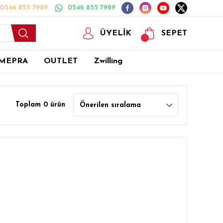
0546 855 7989
0546 855 7989
ÜYELİK
SEPET
MEPRA
OUTLET
Zwilling
Toplam 0 ürün