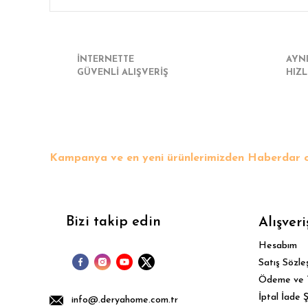
İNTERNETTE
AYN
GÜVENLİ ALIŞVERİŞ
HIZL
Kampanya ve en yeni ürünlerimizden Haberdar o
Bizi takip edin
Alışveri
Hesabım
Satış Sözle
Ödeme ve 
İptal İade Ş
info@.deryahome.com.tr