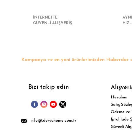
İNTERNETTE
AYN
GÜVENLİ ALIŞVERİŞ
HIZL
Kampanya ve en yeni ürünlerimizden Haberdar o
Bizi takip edin
Alışveri
Hesabım
Satış Sözle
Ödeme ve 
İptal İade Ş
info@.deryahome.com.tr
Güvenli Alış