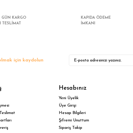
I GÜN KARGO
KAPIDA ÖDEME
I TESLİMAT
İMKANI
lmak için kaydolun
ş
Hesabınız
Yeni Üyelik
şmesi
Üye Girişi
Teslimat
Hesap Bilgileri
artları
Şifremi Unuttum
veriş
Sipariş Takip