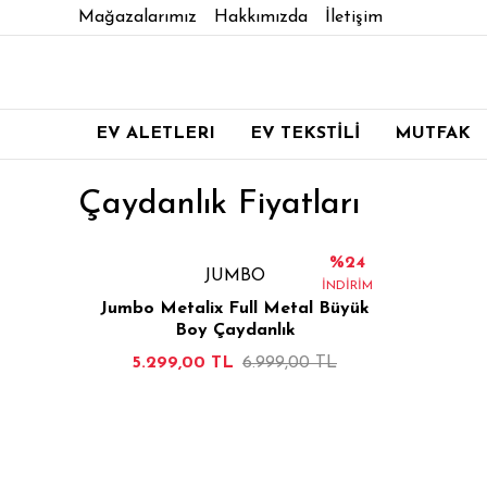
Mağazalarımız
Hakkımızda
İletişim
EV ALETLERI
EV TEKSTİLİ
MUTFAK
Çaydanlık Fiyatları
%24
JUMBO
İNDİRİM
Jumbo Metalix Full Metal Büyük
Boy Çaydanlık
5.299,00 TL
6.999,00 TL
İNCELE
SEPETE EKLE