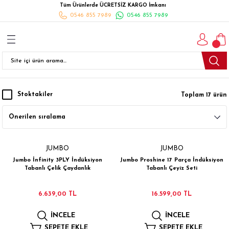
Tüm Ürünlerde ÜCRETSİZ KARGO İmkanı
Geri Dön
Geri Dön
Geri Dön
Geri Dön
Geri Dön
Geri Dön
Geri Dön
0546 855 7989
0546 855 7989
I
İ
K
İLYALARI
Beyaz Eşya
esim Takımları
 Takımları
nlı Halı
ler
Ankastre
eler
 Takımları
Takımları
ısı
Takımı
Ankastre Setler
Stoktakiler
Toplam 17 ürün
cagı
m Takımı
ımları
Setleri
Bulaşık Makinesi
ünleri
Takimi
ak Takımları
Buzdolabı
JUMBO
JUMBO
Jumbo İnfinity 3PLY İndüksiyon
Jumbo Proshine 17 Parça İndüksiyon
esim Takımları
Çamaşır Kurutma Makinesi
Tabanlı Çelik Çaydanlık
Tabanlı Çeyiz Seti
Takımları
kımı
Çamaşır Makinesi
6.639,00 TL
16.599,00 TL
İNCELE
İNCELE
rı
Derin Dondurucular
SEPETE EKLE
SEPETE EKLE