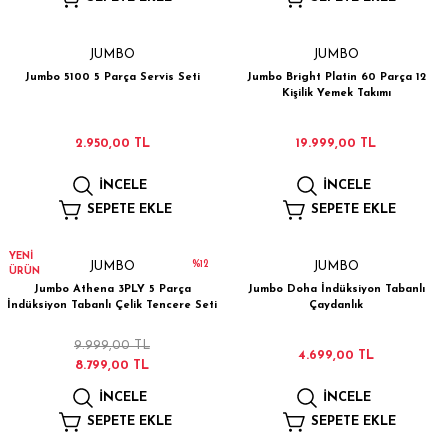
 Çamaşır Asacakları
Fırın
JUMBO
JUMBO
leri
Mikrodalga Fırın
Jumbo 5100 5 Parça Servis Seti
Jumbo Bright Platin 60 Parça 12
Kişilik Yemek Takımı
ımları
Ocak
2.950,00 TL
19.999,00 TL
rı
Puro Dolapları
İNCELE
İNCELE
SEPETE EKLE
SEPETE EKLE
ı
Şarap Dolapları
YENİ
%12
JUMBO
JUMBO
nlık
Su Sebili
ÜRÜN
Jumbo Athena 3PLY 5 Parça
Jumbo Doha İndüksiyon Tabanlı
İndüksiyon Tabanlı Çelik Tencere Seti
Çaydanlık
leri
9.999,00 TL
4.699,00 TL
8.799,00 TL
İNCELE
İNCELE
SEPETE EKLE
SEPETE EKLE