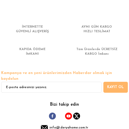
 Çamaşır Asacakları
Fırın
leri
Mikrodalga Fırın
İNTERNETTE
AYNI GÜN KARGO
GÜVENLİ ALIŞVERİŞ
HIZLI TESLİMAT
ımları
Ocak
rı
Puro Dolapları
KAPIDA ÖDEME
Tüm Ürünlerde ÜCRETSİZ
İMKANI
KARGO İmkanı
ı
Şarap Dolapları
Kampanya ve en yeni ürünlerimizden Haberdar olmak için
nlık
Su Sebili
kaydolun
KAYIT OL
leri
Bizi takip edin
info@.deryahome.com.tr