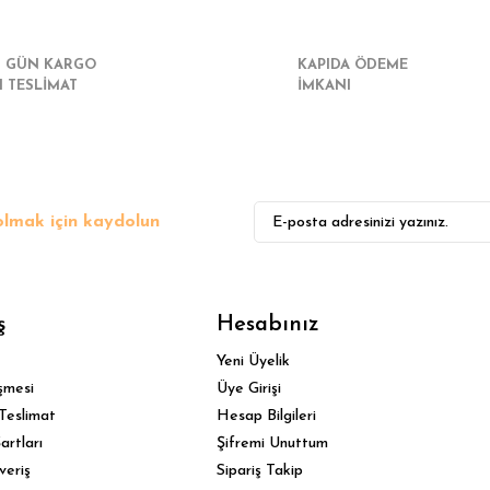
I GÜN KARGO
KAPIDA ÖDEME
I TESLİMAT
İMKANI
lmak için kaydolun
ş
Hesabınız
Yeni Üyelik
şmesi
Üye Girişi
Teslimat
Hesap Bilgileri
artları
Şifremi Unuttum
veriş
Sipariş Takip