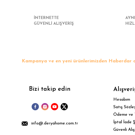
İNTERNETTE
AYN
GÜVENLİ ALIŞVERİŞ
HIZL
Kampanya ve en yeni ürünlerimizden Haberdar o
Bizi takip edin
Alışveri
Hesabım
Satış Sözle
Ödeme ve 
İptal İade Ş
info@.deryahome.com.tr
Güvenli Alış