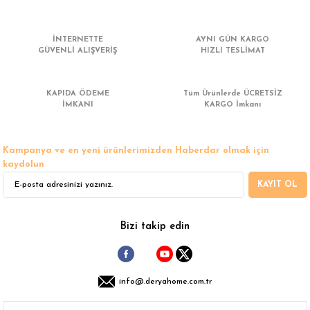
 Çamaşır Asacakları
Fırın
İNTERNETTE
AYNI GÜN KARGO
leri
Mikrodalga Fırın
GÜVENLİ ALIŞVERİŞ
HIZLI TESLİMAT
ımları
Ocak
KAPIDA ÖDEME
Tüm Ürünlerde ÜCRETSİZ
İMKANI
KARGO İmkanı
rı
Puro Dolapları
Kampanya ve en yeni ürünlerimizden Haberdar olmak için
ı
Şarap Dolapları
kaydolun
KAYIT OL
nlık
Su Sebili
leri
Bizi takip edin
info@.deryahome.com.tr