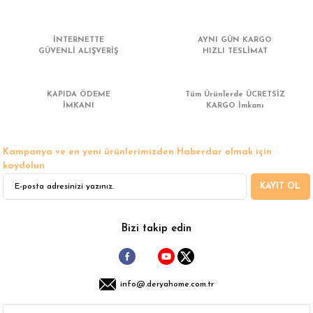
 Çamaşır Asacakları
Fırın
İNTERNETTE
AYNI GÜN KARGO
leri
Mikrodalga Fırın
GÜVENLİ ALIŞVERİŞ
HIZLI TESLİMAT
ımları
Ocak
KAPIDA ÖDEME
Tüm Ürünlerde ÜCRETSİZ
İMKANI
KARGO İmkanı
rı
Puro Dolapları
Kampanya ve en yeni ürünlerimizden Haberdar olmak için
ı
Şarap Dolapları
kaydolun
KAYIT OL
nlık
Su Sebili
leri
Bizi takip edin
info@.deryahome.com.tr