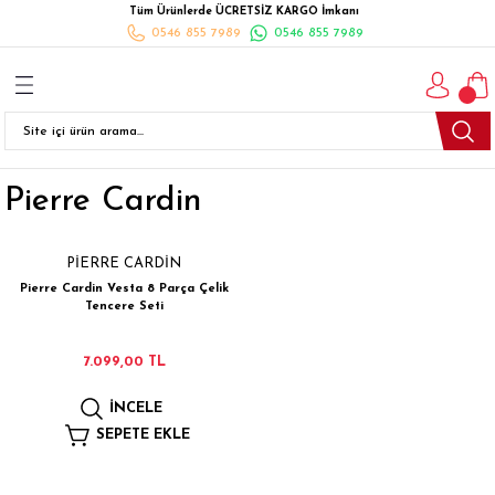
Tüm Ürünlerde ÜCRETSİZ KARGO İmkanı
Geri Dön
Geri Dön
Geri Dön
Geri Dön
Geri Dön
Geri Dön
Geri Dön
0546 855 7989
0546 855 7989
I
İ
K
İLYALARI
Beyaz Eşya
esim Takımları
 Takımları
nlı Halı
ler
Ankastre
Pierre Cardin
eler
 Takımları
Takımları
ısı
Takımı
Ankastre Setler
cagı
m Takımı
ımları
Setleri
Bulaşık Makinesi
PİERRE CARDİN
Pierre Cardin Vesta 8 Parça Çelik
ünleri
Takimi
ak Takımları
Buzdolabı
Tencere Seti
esim Takımları
Çamaşır Kurutma Makinesi
7.099,00 TL
İNCELE
Takımları
kımı
Çamaşır Makinesi
SEPETE EKLE
rı
Derin Dondurucular