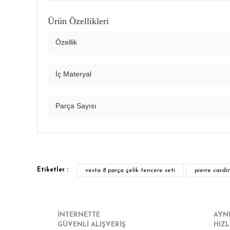
Ürün Özellikleri
Özellik
İç Materyal
Parça Sayısı
Bu ürünün fiyat bilgisi, resim, ürün açıklamalarında ve diğe
Görüş ve önerileriniz için teşekkür ederiz.
Etiketler :
vesta 8 parça çelik tencere seti
pierre cardi
Ürün resmi kalitesiz, bozuk veya görüntülenemiyor.
Ürün açıklamasında eksik bilgiler bulunuyor.
Ürün bilgilerinde hatalar bulunuyor.
İNTERNETTE
AYN
GÜVENLİ ALIŞVERİŞ
HIZL
Ürün fiyatı diğer sitelerden daha pahalı.