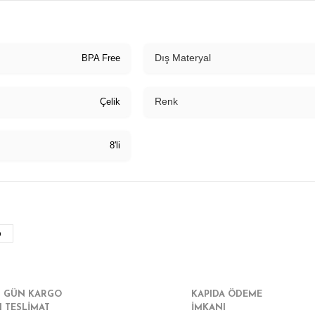
Dış Materyal
BPA Free
Renk
Çelik
8'li
r konularda yetersiz gördüğünüz noktaları öneri formunu kullanarak tarafımız
Bu ürüne ilk yorumu siz yapın!
n
Yorum Yaz
I GÜN KARGO
KAPIDA ÖDEME
I TESLİMAT
İMKANI