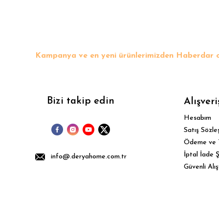
Bu ürüne benzer farklı alternatifler olmalı.
Kampanya ve en yeni ürünlerimizden Haberdar o
Bizi takip edin
Alışveri
Hesabım
Satış Sözle
Ödeme ve 
İptal İade Ş
info@.deryahome.com.tr
Güvenli Alış