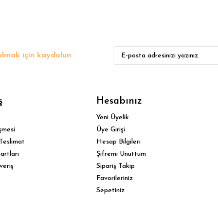
lmak için kaydolun
Gönder
ş
Hesabınız
Yeni Üyelik
şmesi
Üye Girişi
Teslimat
Hesap Bilgileri
artları
Şifremi Unuttum
veriş
Sipariş Takip
Favorileriniz
Sepetiniz