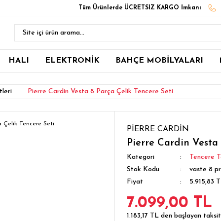
Tüm Ürünlerde ÜCRETSİZ KARGO İmkanı
HALI
ELEKTRONİK
BAHÇE MOBİLYALARI
leri
Pierre Cardin Vesta 8 Parça Çelik Tencere Seti
PİERRE CARDİN
Pierre Cardin Vesta 
Kategori
Tencere T
Stok Kodu
vaste 8 pr
Fiyat
5.915,83 
7.099,00 TL
1.183,17 TL den başlayan taksitl