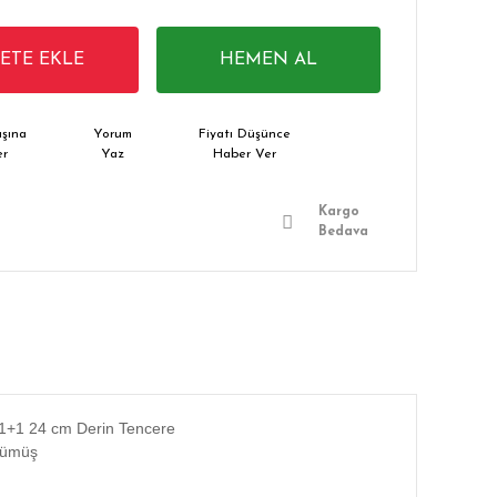
PETE EKLE
HEMEN AL
şına
Yorum
Fiyatı Düşünce
er
Yaz
Haber Ver
Kargo
Bedava
 1+1 24 cm Derin Tencere
Gümüş