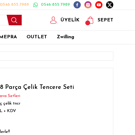
0546 855 7989
0546 855 7989
ÜYELİK
SEPET
MEPRA
OUTLET
Zwilling
8 Parça Çelik Tencere Seti
ava Setleri
ç çelik tncr
TL + KDV
erle!!