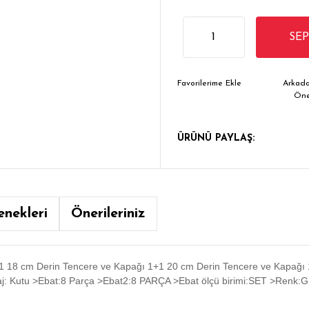
SE
Arkada
Ön
ÜRÜNÜ PAYLAŞ:
enekleri
Önerileriniz
"1+1 18 cm Derin Tencere ve Kapağı 1+1 20 cm Derin Tencere ve Kapağı
j: Kutu >Ebat:8 Parça >Ebat2:8 PARÇA >Ebat ölçü birimi:SET >Renk: