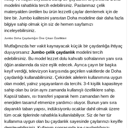
modelini rahatlıkla tercih edebilirsiniz. Paslanmaz çelik
materyalden üretilen bu ürün lezzetli çaylar demlemek için de
bire bir. Jumbo kalitesini yansıtan Doha modeline dair daha fazla
bilgiye sahip olmak için siz de hemen sayfamızı
inceleyebilirsiniz.
Jumbo Doha Çaydanlığın Öne Çıkan Özellikleri
Mutfağınızda her vakit kaynayacak küçük bir çaydanlığa ihtiyaç
duyuyorsanız
Jumbo çelik çaydanlık
modelini tercih
edebilirsiniz. Bu model lezzet dolu kahvaltı sofralarının yanı sıra
öğün aralarında da size eşlik edecek. Ayrıca çayın bir başka
keyif verdiği, televizyon karşısında geçirilen vakitlerde de Doha
çaydanlığı kullanabilirsiniz. Çekirdek ailelerin kullanımına uygun
olan model, yalnız yaşayanların da tercihi. 3-4 kişilik kapasiteye
sahip olan bu ürün aynı zamanda kullanışlı özelliklere sahip.
Kapsül tabanı, ısı transferi yaparak hem zamandan hem de
enerjiden tasarruf etmenize yardımcı oluyor. Bunun yanı sıra
dayanıklı taban yapısı, indüksiyonlu ocaklar dahil olmak üzere
tüm ocak tiplerinde rahatlıkla kullanılabiliyor. Siz de her tür
kullanıma uygun olan bu çaydanlık sayesinde çaylarınızı keyifle
demleyebilirsiniz. Kullanım sonrasında ise çaydanlığınızı