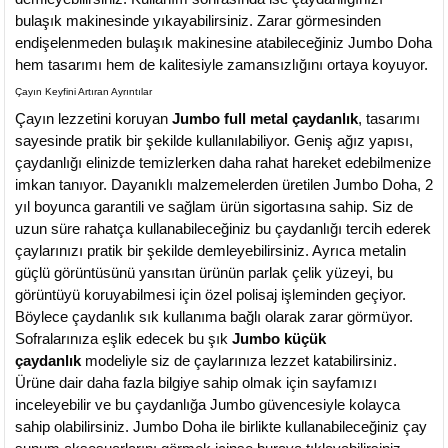
bulaşık makinesinde yıkayabilirsiniz. Zarar görmesinden
endişelenmeden bulaşık makinesine atabileceğiniz Jumbo Doha
hem tasarımı hem de kalitesiyle zamansızlığını ortaya koyuyor.
Çayın Keyfini Artıran Ayrıntılar
Çayın lezzetini koruyan
Jumbo full metal çaydanlık
, tasarımı
sayesinde pratik bir şekilde kullanılabiliyor. Geniş ağız yapısı,
çaydanlığı elinizde temizlerken daha rahat hareket edebilmenize
imkan tanıyor. Dayanıklı malzemelerden üretilen Jumbo Doha, 2
yıl boyunca garantili ve sağlam ürün sigortasına sahip. Siz de
uzun süre rahatça kullanabileceğiniz bu çaydanlığı tercih ederek
çaylarınızı pratik bir şekilde demleyebilirsiniz. Ayrıca metalin
güçlü görüntüsünü yansıtan ürünün parlak çelik yüzeyi, bu
görüntüyü koruyabilmesi için özel polisaj işleminden geçiyor.
Böylece çaydanlık sık kullanıma bağlı olarak zarar görmüyor.
Sofralarınıza eşlik edecek bu şık
Jumbo küçük
çaydanlık
modeliyle siz de çaylarınıza lezzet katabilirsiniz.
Ürüne dair daha fazla bilgiye sahip olmak için sayfamızı
inceleyebilir ve bu çaydanlığa Jumbo güvencesiyle kolayca
sahip olabilirsiniz. Jumbo Doha ile birlikte kullanabileceğiniz çay