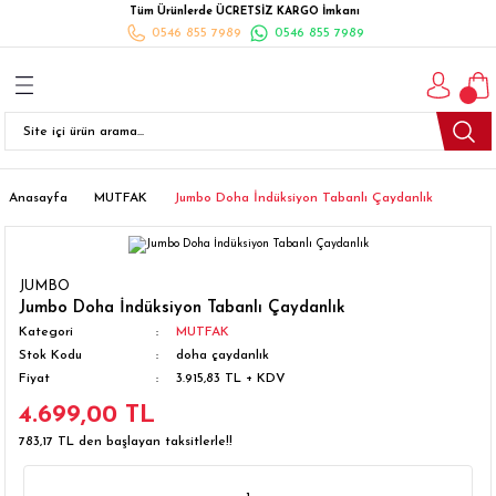
Tüm Ürünlerde ÜCRETSİZ KARGO İmkanı
Geri Dön
Geri Dön
Geri Dön
Geri Dön
Geri Dön
Geri Dön
Geri Dön
0546 855 7989
0546 855 7989
I
İ
K
İLYALARI
Beyaz Eşya
esim Takımları
 Takımları
nlı Halı
ler
Ankastre
eler
 Takımları
Takımları
ısı
Takımı
Ankastre Setler
Anasayfa
MUTFAK
Jumbo Doha İndüksiyon Tabanlı Çaydanlık
cagı
m Takımı
ımları
Setleri
Bulaşık Makinesi
JUMBO
ünleri
Takimi
ak Takımları
Buzdolabı
Jumbo Doha İndüksiyon Tabanlı Çaydanlık
Kategori
MUTFAK
Stok Kodu
doha çaydanlık
esim Takımları
Çamaşır Kurutma Makinesi
Fiyat
3.915,83 TL + KDV
4.699,00 TL
Takımları
kımı
Çamaşır Makinesi
783,17 TL den başlayan taksitlerle!!
rı
Derin Dondurucular