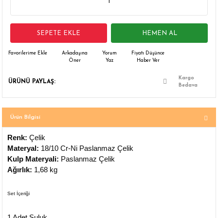
 Çamaşır Asacakları
Fırın
SEPETE EKLE
HEMEN AL
leri
Mikrodalga Fırın
Arkadaşına
Yorum
Fiyatı Düşünce
ımları
Ocak
Öner
Yaz
Haber Ver
Kargo
ÜRÜNÜ PAYLAŞ:
rı
Puro Dolapları
Bedava
ı
Şarap Dolapları
Ürün Bilgisi
nlık
Su Sebili
Renk:
Çelik
Materyal:
18/10 Cr-Ni Paslanmaz Çelik
leri
Kulp Materyali:
Paslanmaz Çelik
Ağırlık:
1,68 kg
Set İçeriği
1 Adet Suluk